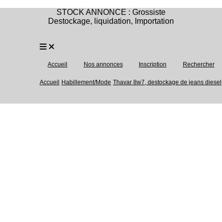
STOCK ANNONCE : Grossiste
Destockage, liquidation, Importation
Accueil
Nos annonces
Inscription
Rechercher
Accueil
Habillement/Mode
Thavar 8w7, destockage de jeans diesel