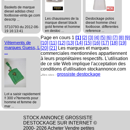
Baskets de marque
diesel adidas chez
footloose-vinta ge.com
Les chaussures de la
Destockage polos
descrip ...
marque diesel black
diesel homme chez
gold femme et homme
footloose. differentes
ST10793 du 2012-06-
en destoc ...
reference ...
19 16:13:41
Page en cours 1
[1]
[2]
[3]
[4]
[5]
[6]
[7]
[8]
[9]
ST10789 du 2012-06-
ST10778 du 2012-06-
grossiste
Vêtements de
[10]
15 12:31:20
[11]
[12]
[13]
[14]
[15]
05 16:06:45
[16]
[17]
[18]
[19]
Habillement/Mode
marques Guess, L
[20]
[21]
Les marques et marques
grossiste
grossiste
...
commerciales mentionnées appartiennent
Habillement/Mode
Habillement/Mode
à leurs propriétaires respectifs. L'utilisation
de ce site Web implique l'acceptation des
conditions d'utilisation stockannonce.com
.
grossiste destockage
Mes sites :
Lot a saisir rapidement
!! 300 v?tements pour
homme et femme de
mar ...
ST10777 du 2012-06-
STOCK ANNONCE GROSSISTE
01 14:23:58
DESTOCKAGE SUR INTERNET ©
grossiste
2000- 2026 Acheter Vendre petites