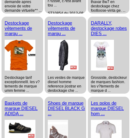
r?ussie, c?est avant
demande apres
thavar 8w7 en
tou ...
envoie de votre
destockage chez
demande virtuelle** ...
footloose-vinta ge. ...
ST10854 du 2012-08-
24 14:35:17
ST10861 du 2012-09-
ST10831 du 2012-07-
Destockage
Destockage
DARALLY,
07 11:28:11
30 10:58:22
grossiste
vêtements de
vêtements de
destockage robes
grossiste
Habillement/Mode
grossiste
marqu ...
marqu ...
DIES ...
Habillement/Mode
Habillement/Mode
Destockage tarif
Les vestes de marque
Grossiste, destockeur
exceptionnelll. les v?
diesel homme
de marques fashion.
tements de marque
reference jiostrar en
les v?tements de
umm femme ...
destockage che ...
marque d ...
ST10818 du 2012-07-
ST10817 du 2012-07-
ST10797 du 2012-06-
Baskets de
Shoes de marque
Les polos de
17 11:57:00
17 11:55:10
26 11:52:05
marque DIESEL
DIESEL BLACK G
marque DIESEL
grossiste
grossiste
grossiste
ADIDA ...
...
hom ...
Habillement/Mode
Habillement/Mode
Habillement/Mode