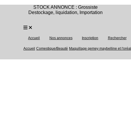
STOCK ANNONCE : Grossiste
Destockage, liquidation, Importation
Accueil
Nos annonces
Inscription
Rechercher
Accueil
Comestique/Beauté
Maquillage gemey maybelline et l'oréa