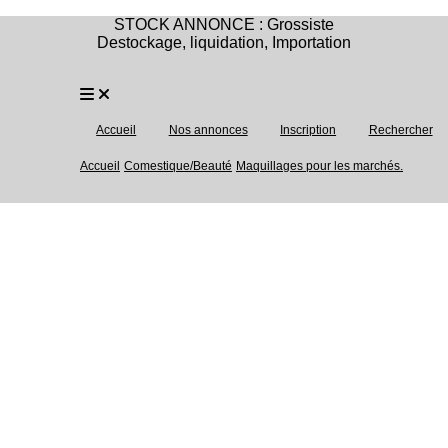
STOCK ANNONCE : Grossiste
Destockage, liquidation, Importation
Accueil
Nos annonces
Inscription
Rechercher
Accueil
Comestique/Beauté
Maquillages pour les marchés.