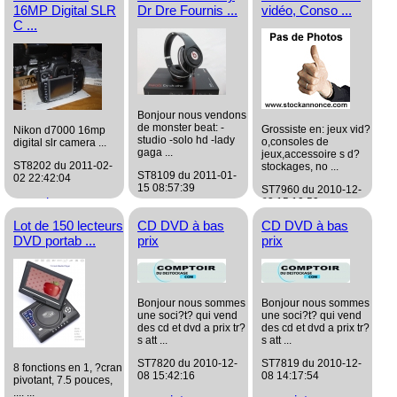
16MP Digital SLR
Dr Dre Fournis ...
vidéo, Conso ...
C ...
Bonjour nous vendons
de monster beat: -
Grossiste en: jeux vid?
Nikon d7000 16mp
studio -solo hd -lady
o,consoles de
digital slr camera ...
gaga ...
jeux,accessoire s d?
ST8202 du 2011-02-
stockages, no ...
ST8109 du 2011-01-
02 22:42:04
15 08:57:39
ST7960 du 2010-12-
grossiste
23 15:10:59
grossiste
Image/Son
Lot de 150 lecteurs
CD DVD à bas
CD DVD à bas
grossiste
Image/Son
DVD portab ...
prix
prix
Image/Son
Bonjour nous sommes
Bonjour nous sommes
une soci?t? qui vend
une soci?t? qui vend
des cd et dvd a prix tr?
des cd et dvd a prix tr?
s att ...
s att ...
ST7820 du 2010-12-
ST7819 du 2010-12-
8 fonctions en 1, ?cran
08 15:42:16
08 14:17:54
pivotant, 7.5 pouces,
.... ...