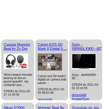
Casque Monster
Canon EOS 5D
Sony -
Beat by Dr Dre
Mark II Digital S ...
XBR60LX900 - 60"
Vend casque monster
Sony - xbr60lx900 -
Canon eos 5d mark ii
beat by dr dre en
60" ...
digital slr camera with
grand quantit?. me
canon ...
ST8204 du 2011-02-
contacter pou ...
02 22:43:55
ST8226 du 2011-02-
ST8361 du 2011-02-
05 08:52:39
grossiste
27 14:34:56
Image/Son
grossiste
grossiste
Image/Son
Image/Son
Nikon D7000
Monster Beat By
Grossiste en Jeu