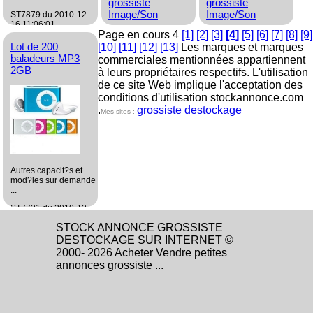
grossiste
grossiste
Image/Son
Image/Son
ST7879 du 2010-12-
16 11:06:01
Page en cours 4
[1]
[2]
[3]
[4]
[5]
[6]
[7]
[8]
[9]
grossiste
Lot de 200
[10]
[11]
[12]
[13]
Les marques et marques
Image/Son
baladeurs MP3
commerciales mentionnées appartiennent
2GB
à leurs propriétaires respectifs. L'utilisation
de ce site Web implique l'acceptation des
conditions d'utilisation stockannonce.com
.
grossiste destockage
Mes sites :
Autres capacit?s et
mod?les sur demande
...
ST7731 du 2010-12-
01 12:23:20
STOCK ANNONCE GROSSISTE
grossiste
DESTOCKAGE SUR INTERNET ©
Image/Son
2000- 2026 Acheter Vendre petites
annonces grossiste ...