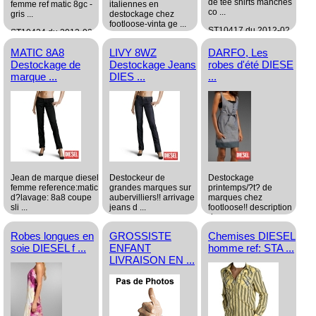
de tee shirts manches
femme ref matic 8gc -
italiennes en
co ...
gris ...
destockage chez
footloose-vinta ge ...
ST10417 du 2012-02-
ST10424 du 2012-02-
05 13:33:47
09 13:20:40
ST10422 du 2012-02-
MATIC 8A8
LIVY 8WZ
DARFO, Les
07 17:11:56
grossiste
grossiste
Destockage de
Destockage Jeans
robes d'été DIESE
grossiste
Habillement/Mode
Habillement/Mode
marque ...
DIES ...
...
Habillement/Mode
Jean de marque diesel
Destockeur de
Destockage
femme reference:matic
grandes marques sur
printemps/?t? de
d?lavage: 8a8 coupe
aubervilliers!! arrivage
marques chez
sli ...
jeans d ...
footloose!! description
du ...
ST10416 du 2012-02-
ST10393 du 2012-01-
Robes longues en
GROSSISTE
Chemises DIESEL
02 08:21:27
26 13:18:52
ST10385 du 2012-01-
20 17:11:59
soie DIESEL f ...
ENFANT
homme ref: STA ...
grossiste
grossiste
LIVRAISON EN ...
grossiste
Habillement/Mode
Habillement/Mode
Habillement/Mode