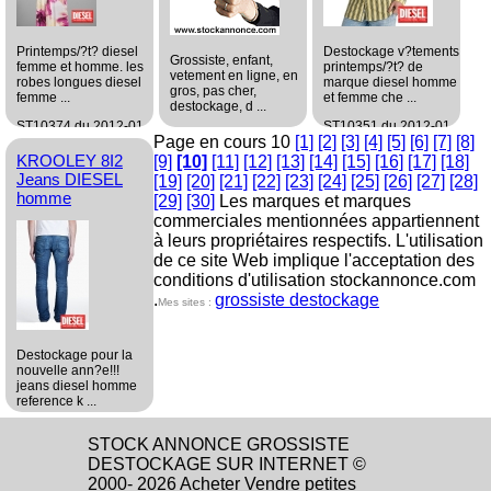
Printemps/?t? diesel
Destockage v?tements
Grossiste, enfant,
femme et homme. les
printemps/?t? de
vetement en ligne, en
robes longues diesel
marque diesel homme
gros, pas cher,
femme ...
et femme che ...
destockage, d ...
ST10374 du 2012-01-
ST10351 du 2012-01-
ST10356 du 2012-01-
Page en cours 10
[1]
[2]
[3]
[4]
[5]
[6]
[7]
[8]
16 15:28:15
06 14:05:07
08 14:59:23
KROOLEY 8I2
[9]
[10]
[11]
[12]
[13]
[14]
[15]
[16]
[17]
[18]
grossiste
grossiste
Jeans DIESEL
grossiste
[19]
[20]
[21]
[22]
[23]
[24]
[25]
[26]
[27]
[28]
Habillement/Mode
Habillement/Mode
homme
Habillement/Mode
[29]
[30]
Les marques et marques
commerciales mentionnées appartiennent
à leurs propriétaires respectifs. L'utilisation
de ce site Web implique l'acceptation des
conditions d'utilisation stockannonce.com
.
grossiste destockage
Mes sites :
Destockage pour la
nouvelle ann?e!!!
jeans diesel homme
reference k ...
ST10343 du 2012-01-
STOCK ANNONCE GROSSISTE
03 15:37:25
DESTOCKAGE SUR INTERNET ©
grossiste
2000- 2026 Acheter Vendre petites