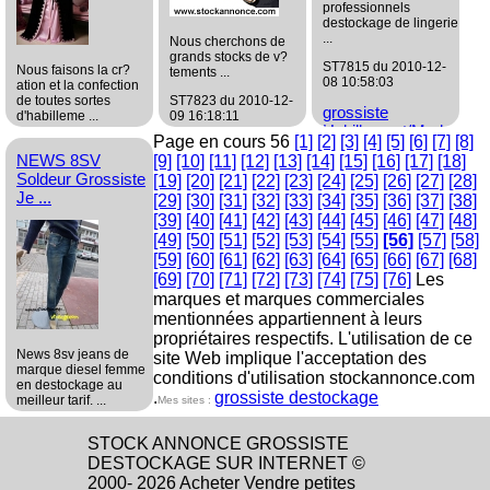
professionnels
destockage de lingerie
...
Nous cherchons de
grands stocks de v?
ST7815 du 2010-12-
Nous faisons la cr?
tements ...
08 10:58:03
ation et la confection
de toutes sortes
ST7823 du 2010-12-
grossiste
d'habilleme ...
09 16:18:11
Habillement/Mode
Page en cours 56
[1]
[2]
[3]
[4]
[5]
[6]
[7]
[8]
ST7824 du 2010-12-
grossiste
NEWS 8SV
09 16:48:38
[9]
[10]
[11]
[12]
[13]
[14]
[15]
[16]
[17]
[18]
Habillement/Mode
Soldeur Grossiste
[19]
[20]
[21]
[22]
[23]
[24]
[25]
[26]
[27]
[28]
grossiste
Je ...
[29]
[30]
[31]
[32]
[33]
[34]
[35]
[36]
[37]
[38]
Habillement/Mode
[39]
[40]
[41]
[42]
[43]
[44]
[45]
[46]
[47]
[48]
[49]
[50]
[51]
[52]
[53]
[54]
[55]
[56]
[57]
[58]
[59]
[60]
[61]
[62]
[63]
[64]
[65]
[66]
[67]
[68]
[69]
[70]
[71]
[72]
[73]
[74]
[75]
[76]
Les
marques et marques commerciales
mentionnées appartiennent à leurs
propriétaires respectifs. L'utilisation de ce
News 8sv jeans de
site Web implique l'acceptation des
marque diesel femme
conditions d'utilisation stockannonce.com
en destockage au
.
grossiste destockage
meilleur tarif. ...
Mes sites :
ST7812 du 2010-12-
STOCK ANNONCE GROSSISTE
08 09:32:33
DESTOCKAGE SUR INTERNET ©
grossiste
2000- 2026 Acheter Vendre petites