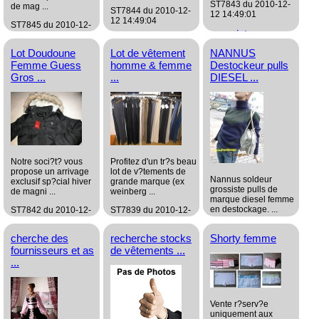
ST7843 du 2010-12-
de mag ...
ST7844 du 2010-12-
12 14:49:01
12 14:49:04
ST7845 du 2010-12-
grossiste
12 14:54:16
grossiste
Habillement/Mode
Habillement/Mode
Lot Doudoune
Lot de vêtement
NANNUS
grossiste
Femme Guess
homme & femme
Destockeur pulls
Habillement/Mode
Gros ...
...
DIESEL ...
Notre soci?t? vous
Profitez d'un tr?s beau
propose un arrivage
lot de v?tements de
Nannus soldeur
exclusif sp?cial hiver
grande marque (ex
grossiste pulls de
de magni ...
weinberg ...
marque diesel femme
en destockage. ...
ST7842 du 2010-12-
ST7839 du 2010-12-
12 14:46:15
12 14:23:28
ST7826 du 2010-12-
cherche des
recherche stocks
Shorty femme
10 09:56:54
grossiste
grossiste
fournisseurs et as
de vêtements ...
Habillement/Mode
Habillement/Mode
grossiste
...
Habillement/Mode
Vente r?serv?e
uniquement aux