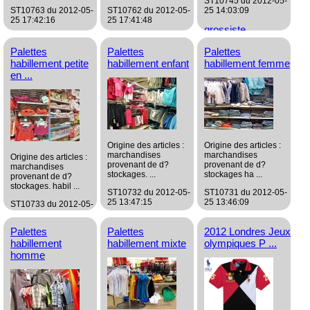
ST10745 du 2012-05-
ST10763 du 2012-05-
ST10762 du 2012-05-
25 14:03:09
25 17:42:16
25 17:41:48
grossiste
grossiste
grossiste
Habillement/Mode
Habillement/Mode
Habillement/Mode
Palettes
Palettes
Palettes
habillement petite
habillement enfant
habillement femme
en ...
Origine des articles :
Origine des articles :
marchandises
marchandises
Origine des articles :
provenant de d?
provenant de d?
marchandises
stockages. ...
stockages ha ...
provenant de d?
stockages. habil ...
ST10732 du 2012-05-
ST10731 du 2012-05-
25 13:47:15
25 13:46:09
ST10733 du 2012-05-
25 13:48:31
grossiste
grossiste
Palettes
Palettes
2012 Londres Jeux
grossiste
Habillement/Mode
Habillement/Mode
habillement
habillement mixte
olympiques P ...
Habillement/Mode
homme