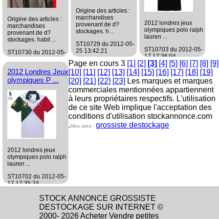
Origine des articles :
marchandises
Origine des articles :
2012 londres jeux
provenant de d?
marchandises
olympiques polo ralph
stockages. h ...
provenant de d?
lauren ...
stockages. habil ...
ST10729 du 2012-05-
ST10703 du 2012-05-
25 13:42:21
ST10730 du 2012-05-
17 17:36:04
25 13:43:13
Page en cours 3
[1]
[2]
[3]
[4]
[5]
[6]
[7]
[8]
[9]
grossiste
grossiste
2012 Londres Jeux
[10]
[11]
[12]
[13]
[14]
[15]
[16]
[17]
[18]
[19]
grossiste
Habillement/Mode
Habillement/Mode
olympiques P ...
Habillement/Mode
[20]
[21]
[22]
[23]
Les marques et marques
commerciales mentionnées appartiennent
à leurs propriétaires respectifs. L'utilisation
de ce site Web implique l'acceptation des
conditions d'utilisation stockannonce.com
.
grossiste destockage
Mes sites :
2012 londres jeux
olympiques polo ralph
lauren ...
ST10702 du 2012-05-
17 17:35:24
grossiste
STOCK ANNONCE GROSSISTE
Habillement/Mode
DESTOCKAGE SUR INTERNET ©
2000- 2026 Acheter Vendre petites